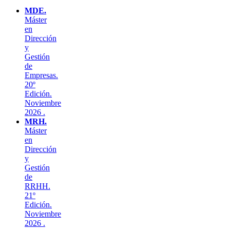
MDE.
Máster
en
Dirección
y
Gestión
de
Empresas.
20º
Edición.
Noviembre
2026 .
MRH.
Máster
en
Dirección
y
Gestión
de
RRHH.
21º
Edición.
Noviembre
2026 .