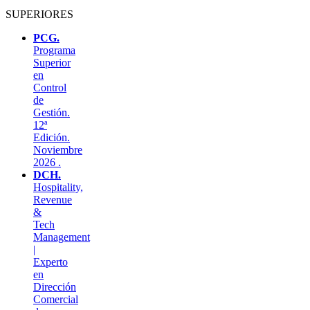
SUPERIORES
PCG.
Programa
Superior
en
Control
de
Gestión.
12ª
Edición.
Noviembre
2026 .
DCH.
Hospitality,
Revenue
&
Tech
Management
|
Experto
en
Dirección
Comercial