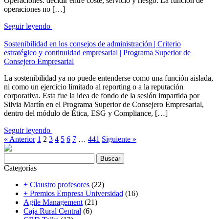
Operaciones: decidir entre coste, servicio y riesgo. La función de
operaciones no […]
Seguir leyendo
Sostenibilidad en los consejos de administración | Criterio
estratégico y continuidad empresarial | Programa Superior de
Consejero Empresarial
La sostenibilidad ya no puede entenderse como una función aislada,
ni como un ejercicio limitado al reporting o a la reputación
corporativa. Esta fue la idea de fondo de la sesión impartida por
Silvia Martín en el Programa Superior de Consejero Empresarial,
dentro del módulo de Ética, ESG y Compliance, […]
Seguir leyendo
« Anterior
1
2
3
4
5
6
7
…
441
Siguiente »
Buscar:
Categorías
+ Claustro profesores
(22)
+ Premios Empresa Universidad
(16)
Agile Management
(21)
Caja Rural Central
(6)