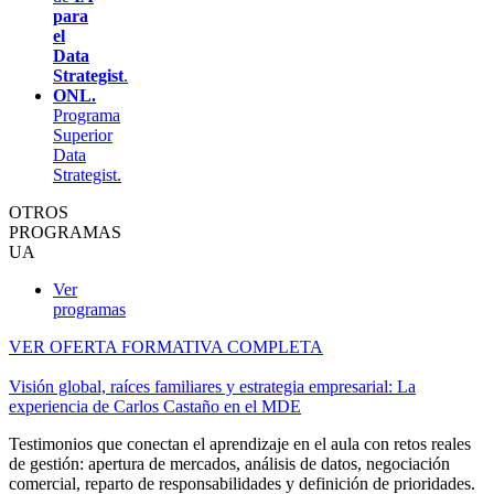
para
el
Data
Strategist
.
ONL.
Programa
Superior
Data
Strategist.
OTROS
PROGRAMAS
UA
Ver
programas
VER OFERTA FORMATIVA COMPLETA
Visión global, raíces familiares y estrategia empresarial: La
experiencia de Carlos Castaño en el MDE
Testimonios que conectan el aprendizaje en el aula con retos reales
de gestión: apertura de mercados, análisis de datos, negociación
comercial, reparto de responsabilidades y definición de prioridades.