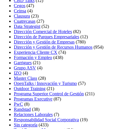
CBD Talks
(12)
Cegos
(47)
Ceinsa
(4)
Clausura
(23)
Cuatrecasas
(27)
Data Strategist
(52)
Dirección Comercial de Hoteles
(82)
Dirección de Parques Empresariales
(12)
Dirección y Gestión de Empresas
(780)
Dirección y Gestión de Recursos Humanos
(954)
Experiencia Cliente CX
(74)
Formación y Empleo
(438)
Garrigues
(21)
Grupo ASV
(4)
IZO
(4)
Master Class
(28)
OpenTalks | Innovación y Turismo
(57)
Outdoor Training
(21)
Programa Superior Control de Gestión
(211)
Programas Executive
(87)
PwC
(8)
Randstad
(38)
Relaciones Laborales
(7)
Responsabilidad Social Corporativa
(19)
Sin categoría
(433)