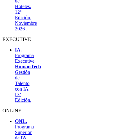
de
Hoteles.
12º
Edición.
Noviembre
2026 .
EXECUTIVE
IA.
Programa
Executive
HumanTech
Gestión
de
Talento
con IA
| 3ª
Edición.
ONLINE
ONL.
Programa
Superior
de
IA