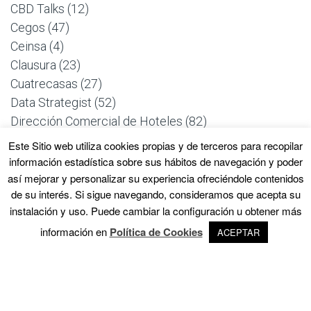
CBD Talks
(12)
Cegos
(47)
Ceinsa
(4)
Clausura
(23)
Cuatrecasas
(27)
Data Strategist
(52)
Dirección Comercial de Hoteles
(82)
Dirección de Parques Empresariales
(12)
Este Sitio web utiliza cookies propias y de terceros para recopilar
Dirección y Gestión de Empresas
(780)
información estadística sobre sus hábitos de navegación y poder
Dirección y Gestión de Recursos Humanos
(954)
así mejorar y personalizar su experiencia ofreciéndole contenidos
de su interés. Si sigue navegando, consideramos que acepta su
Experiencia Cliente CX
(74)
instalación y uso. Puede cambiar la configuración u obtener más
Formación y Empleo
(438)
información en
Política de Cookies
ACEPTAR
Garrigues
(21)
Grupo ASV
(4)
IZO
(4)
Master Class
(28)
OpenTalks | Innovación y Turismo
(57)