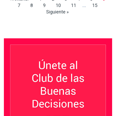
7
8
9
10
11
15
…
Siguiente »