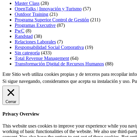
Master Class
(28)
OpenTalks | Innovación y Turismo
(57)
Outdoor Training
(21)
Programa Superior Control de Gestión
(211)
Programas Executive
(87)
PwC
(8)
Randstad
(38)
Relaciones Laborales
(7)
Responsabilidad Social Corporativa
(19)
Sin categoría
(433)
Total Revenue Management
(64)
Transformación Digital de Recursos Humanos
(88)
Este Sitio web utiliza cookies propias y de terceros para recopilar in
Si sigue navegando, consideramos que acepta su instalación y uso. P
Cerrar
Privacy Overview
This website uses cookies to improve your experience while you navigat
working of basic functionalities of the website. We also use third-pa
consent. You also have the option to opt-out of these cookies. But op