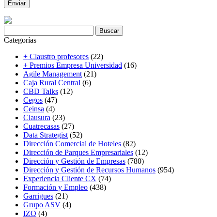
Buscar:
Categorías
+ Claustro profesores
(22)
+ Premios Empresa Universidad
(16)
Agile Management
(21)
Caja Rural Central
(6)
CBD Talks
(12)
Cegos
(47)
Ceinsa
(4)
Clausura
(23)
Cuatrecasas
(27)
Data Strategist
(52)
Dirección Comercial de Hoteles
(82)
Dirección de Parques Empresariales
(12)
Dirección y Gestión de Empresas
(780)
Dirección y Gestión de Recursos Humanos
(954)
Experiencia Cliente CX
(74)
Formación y Empleo
(438)
Garrigues
(21)
Grupo ASV
(4)
IZO
(4)