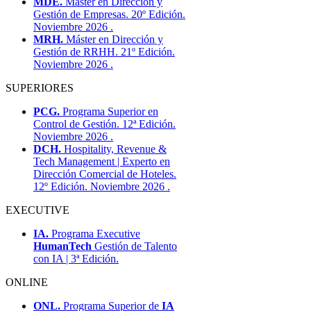
MDE.
Máster en Dirección y
Gestión de Empresas. 20º Edición.
Noviembre 2026 .
MRH.
Máster en Dirección y
Gestión de RRHH. 21º Edición.
Noviembre 2026 .
SUPERIORES
PCG.
Programa Superior en
Control de Gestión. 12ª Edición.
Noviembre 2026 .
DCH.
Hospitality, Revenue &
Tech Management | Experto en
Dirección Comercial de Hoteles.
12º Edición. Noviembre 2026 .
EXECUTIVE
IA.
Programa Executive
HumanTech
Gestión de Talento
con IA | 3ª Edición.
ONLINE
ONL.
Programa Superior de
IA