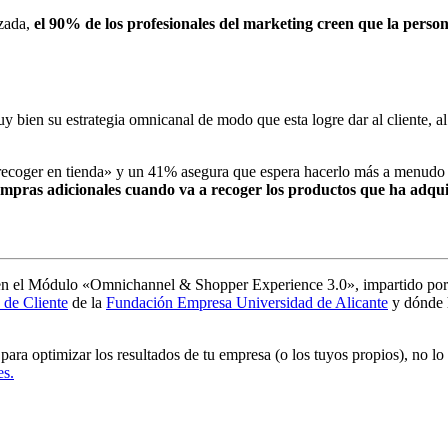
izada,
el 90% de los profesionales del marketing creen que la persona
y bien su estrategia omnicanal de modo que esta logre dar al cliente, a
ecoger en tienda» y un 41% asegura que espera hacerlo más a menudo e
mpras adicionales cuando va a recoger los productos que ha adqui
to en el Módulo «Omnichannel & Shopper Experience 3.0», impartido po
 de Cliente
de la
Fundación Empresa Universidad de Alicante
y dónde h
e para optimizar los resultados de tu empresa (o los tuyos propios), no 
es.