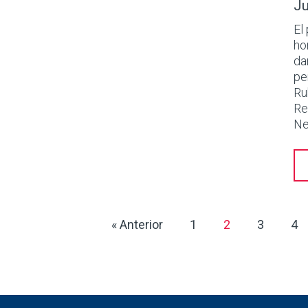
Ju
El
ho
da
pe
Ru
Re
Ne
« Anterior
1
2
3
4