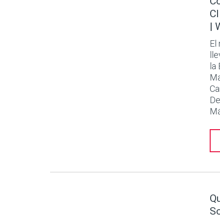
Có
Cl
| 
El
ll
la
Ma
Ca
De
Má
Qu
So