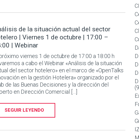
C
C
C
álisis de la situación actual del sector
C
telero | Viernes 1 de octubre | 17:00 –
C
:00 | Webinar
D
 próximo viernes 1 de octubre de 17:00 a 18:00 h
D
evaremos a cabo el Webinar «Análisis de la situación
D
tual del sector hotelero» en el marco de «OpenTalks
D
novación en la gestión Hotelera» organizado por el
D
ub de las Buenas Decisiones y la dirección del
(
perto en Dirección Comercial […]
E
F
SEGUIR LEYENDO
G
G
I
M