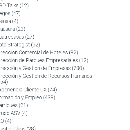
BD Talks
(12)
egos
(47)
einsa
(4)
lausura
(23)
uatrecasas
(27)
ata Strategist
(52)
irección Comercial de Hoteles
(82)
irección de Parques Empresariales
(12)
irección y Gestión de Empresas
(780)
irección y Gestión de Recursos Humanos
954)
xperiencia Cliente CX
(74)
ormación y Empleo
(438)
arrigues
(21)
rupo ASV
(4)
ZO
(4)
aster Class
(28)