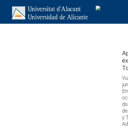
Ap
éx
To
Vu
ju
Em
oc
do
de
y 
Ad