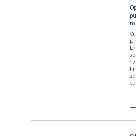
Op
pu
mí
Vu
ju
Em
se
no
Fi
se
pu