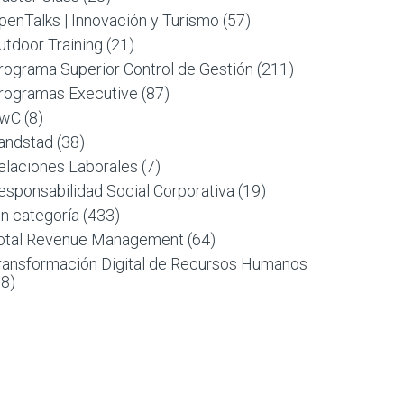
penTalks | Innovación y Turismo
(57)
utdoor Training
(21)
rograma Superior Control de Gestión
(211)
rogramas Executive
(87)
wC
(8)
andstad
(38)
elaciones Laborales
(7)
esponsabilidad Social Corporativa
(19)
in categoría
(433)
otal Revenue Management
(64)
ransformación Digital de Recursos Humanos
88)