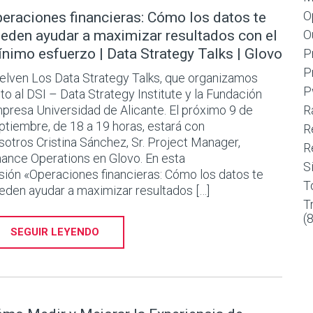
O
eraciones financieras: Cómo los datos te
eden ayudar a maximizar resultados con el
O
nimo esfuerzo | Data Strategy Talks | Glovo
P
P
elven Los Data Strategy Talks, que organizamos
P
nto al DSI – Data Strategy Institute y la Fundación
presa Universidad de Alicante. El próximo 9 de
R
ptiembre, de 18 a 19 horas, estará con
R
sotros Cristina Sánchez, Sr. Project Manager,
R
nance Operations en Glovo. En esta
S
sión «Operaciones financieras: Cómo los datos te
T
eden ayudar a maximizar resultados […]
T
(
SEGUIR LEYENDO