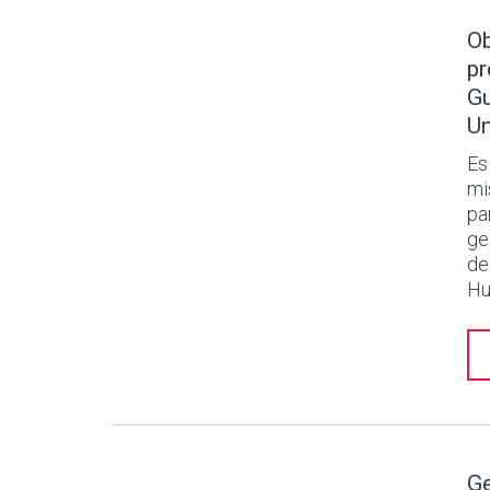
Ob
pr
Gu
Un
Es
mi
pa
ge
de
Hu
Ge