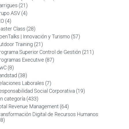
arrigues
(21)
rupo ASV
(4)
ZO
(4)
aster Class
(28)
penTalks | Innovación y Turismo
(57)
utdoor Training
(21)
rograma Superior Control de Gestión
(211)
rogramas Executive
(87)
wC
(8)
andstad
(38)
elaciones Laborales
(7)
esponsabilidad Social Corporativa
(19)
in categoría
(433)
otal Revenue Management
(64)
ransformación Digital de Recursos Humanos
88)