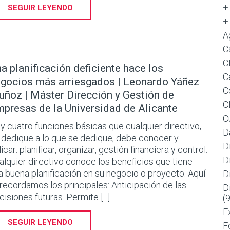
+
SEGUIR LEYENDO
+
A
C
C
a planificación deficiente hace los
C
gocios más arriesgados | Leonardo Yáñez
C
ñoz | Máster Dirección y Gestión de
C
presas de la Universidad de Alicante
C
y cuatro funciones básicas que cualquier directivo,
D
 dedique a lo que se dedique, debe conocer y
D
icar: planificar, organizar, gestión financiera y control.
D
alquier directivo conoce los beneficios que tiene
a buena planificación en su negocio o proyecto. Aquí
D
 recordamos los principales: Anticipación de las
D
cisiones futuras. Permite [...]
(
E
SEGUIR LEYENDO
F