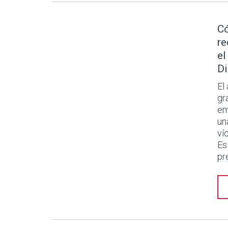
Có
re
el
Di
El
gr
em
un
ví
Es
pr