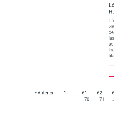
Ló
Hu
Co
Ge
de
la
ac
lo
fil
« Anterior
1
61
62
…
70
71
…