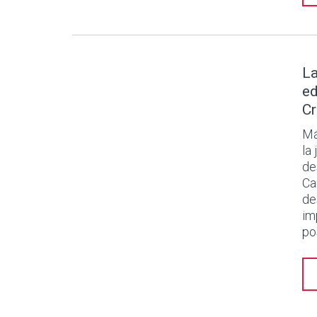
La
ed
Cr
Má
la
de
Ca
de
im
po