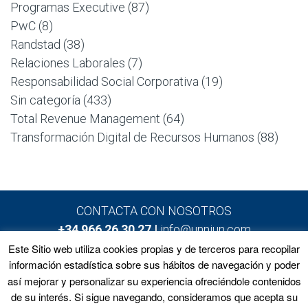
Programas Executive
(87)
PwC
(8)
Randstad
(38)
Relaciones Laborales
(7)
Responsabilidad Social Corporativa
(19)
Sin categoría
(433)
Total Revenue Management
(64)
Transformación Digital de Recursos Humanos
(88)
CONTACTA CON NOSOTROS
+34 966 26 30 27 |
info@unniun.com
Este Sitio web utiliza cookies propias y de terceros para recopilar
información estadística sobre sus hábitos de navegación y poder
así mejorar y personalizar su experiencia ofreciéndole contenidos
Home
Programas
Equipo
Noticias
de su interés. Si sigue navegando, consideramos que acepta su
Matrícula
Contacto