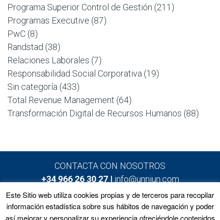
Programa Superior Control de Gestión
(211)
Programas Executive
(87)
PwC
(8)
Randstad
(38)
Relaciones Laborales
(7)
Responsabilidad Social Corporativa
(19)
Sin categoría
(433)
Total Revenue Management
(64)
Transformación Digital de Recursos Humanos
(88)
CONTACTA CON NOSOTROS
+34 966 26 30 27 |
info@unniun.com
Este Sitio web utiliza cookies propias y de terceros para recopilar
información estadística sobre sus hábitos de navegación y poder
así mejorar y personalizar su experiencia ofreciéndole contenidos
Home
Programas
Equipo
Noticias