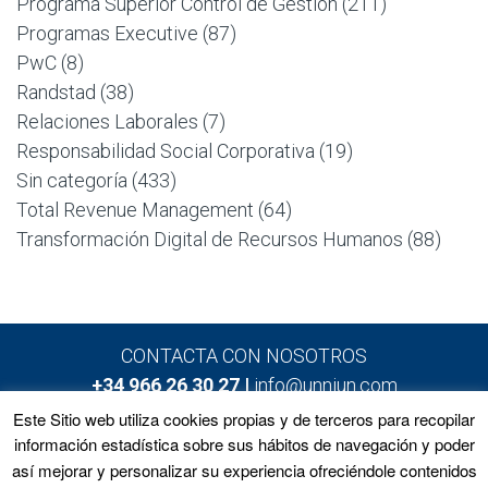
Programa Superior Control de Gestión
(211)
Programas Executive
(87)
PwC
(8)
Randstad
(38)
Relaciones Laborales
(7)
Responsabilidad Social Corporativa
(19)
Sin categoría
(433)
Total Revenue Management
(64)
Transformación Digital de Recursos Humanos
(88)
CONTACTA CON NOSOTROS
+34 966 26 30 27 |
info@unniun.com
Este Sitio web utiliza cookies propias y de terceros para recopilar
información estadística sobre sus hábitos de navegación y poder
así mejorar y personalizar su experiencia ofreciéndole contenidos
Home
Programas
Equipo
Noticias