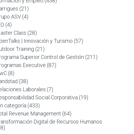
ormación y Empleo
(438)
arrigues
(21)
rupo ASV
(4)
ZO
(4)
aster Class
(28)
penTalks | Innovación y Turismo
(57)
utdoor Training
(21)
rograma Superior Control de Gestión
(211)
rogramas Executive
(87)
wC
(8)
andstad
(38)
elaciones Laborales
(7)
esponsabilidad Social Corporativa
(19)
in categoría
(433)
otal Revenue Management
(64)
ransformación Digital de Recursos Humanos
88)