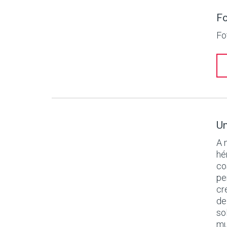
Fo
Fo
Un
A 
hé
co
pe
cr
de
so
mu