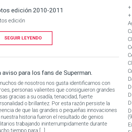
+
tos edición 2010-2011
+
tos edición
A
C
SEGUIR LEYENDO
C
C
C
C
C
 aviso para los fans de Superman.
D
muchos de nosotros nos gusta identificarnos con
D
roes, personas valientes que consiguieron grandes
D
sas gracias a su osadía, tenacidad, fuerte
D
rsonalidad o brillantez. Por esta razón persiste la
eencia de que las grandes o pequeñas innovaciones
D
(
 nuestra historia fueron el resultado de genios
litarios trabajando ininterrumpidamente durante
E
cho tiempo para […]