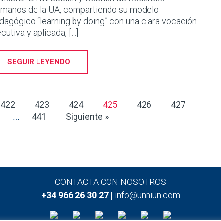
manos de la UA, compartiendo su modelo
dagógico “learning by doing” con una clara vocación
ecutiva y aplicada, […]
SEGUIR LEYENDO
422
423
424
425
426
427
0
441
Siguiente »
…
CONTACTA CON NOSOTROS
+34 966 26 30 27 |
info@unniun.com