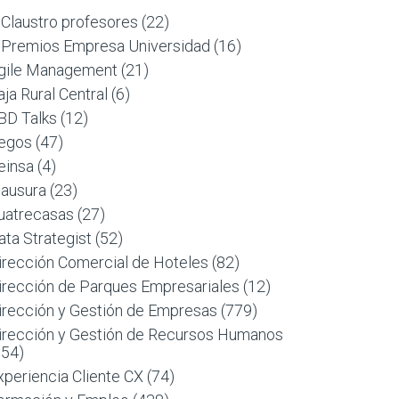
 Claustro profesores
(22)
 Premios Empresa Universidad
(16)
gile Management
(21)
aja Rural Central
(6)
BD Talks
(12)
egos
(47)
einsa
(4)
lausura
(23)
uatrecasas
(27)
ata Strategist
(52)
irección Comercial de Hoteles
(82)
irección de Parques Empresariales
(12)
irección y Gestión de Empresas
(779)
irección y Gestión de Recursos Humanos
954)
xperiencia Cliente CX
(74)