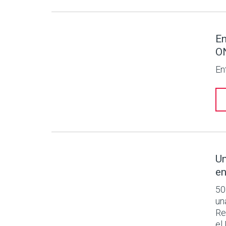
En
O
En
Un
en
50
un
Re
el