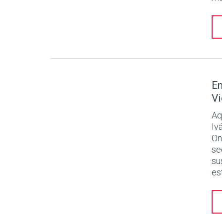
En
Vi
Aq
Iv
On
se
su
es