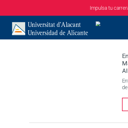
Impulsa tu carre
En
Má
Al
En
de