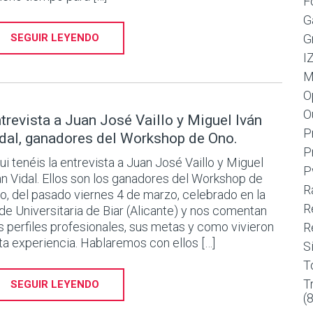
F
G
SEGUIR LEYENDO
G
I
M
O
O
trevista a Juan José Vaillo y Miguel Iván
P
dal, ganadores del Workshop de Ono.
P
ui tenéis la entrevista a Juan José Vaillo y Miguel
P
án Vidal. Ellos son los ganadores del Workshop de
R
o, del pasado viernes 4 de marzo, celebrado en la
R
de Universitaria de Biar (Alicante) y nos comentan
s perfiles profesionales, sus metas y como vivieron
R
ta experiencia. Hablaremos con ellos […]
S
T
T
SEGUIR LEYENDO
(