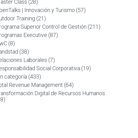
aster Class
(28)
penTalks | Innovación y Turismo
(57)
utdoor Training
(21)
rograma Superior Control de Gestión
(211)
rogramas Executive
(87)
wC
(8)
andstad
(38)
elaciones Laborales
(7)
esponsabilidad Social Corporativa
(19)
in categoría
(433)
otal Revenue Management
(64)
ransformación Digital de Recursos Humanos
88)