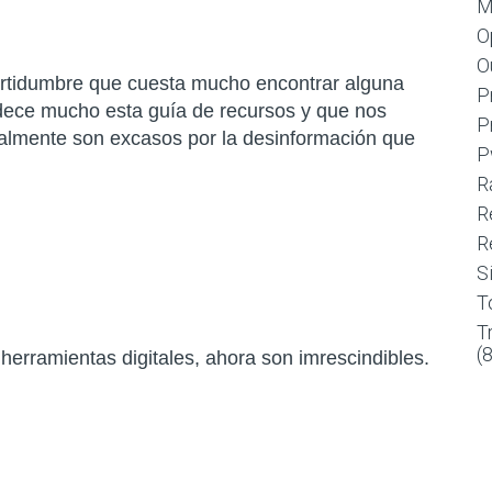
M
O
O
certidumbre que cuesta mucho encontrar alguna
P
adece mucho esta guía de recursos y que nos
P
ualmente son excasos por la desinformación que
P
R
R
R
S
T
T
(
herramientas digitales, ahora son imrescindibles.