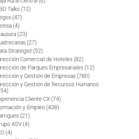
aja Rural Central
(6)
BD Talks
(12)
egos
(47)
einsa
(4)
lausura
(23)
uatrecasas
(27)
ata Strategist
(52)
irección Comercial de Hoteles
(82)
irección de Parques Empresariales
(12)
irección y Gestión de Empresas
(780)
irección y Gestión de Recursos Humanos
954)
xperiencia Cliente CX
(74)
ormación y Empleo
(438)
arrigues
(21)
rupo ASV
(4)
ZO
(4)