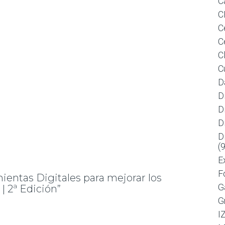
C
C
C
C
C
C
D
D
D
D
D
(
E
F
mientas Digitales para mejorar los
G
 2ª Edición”
G
I