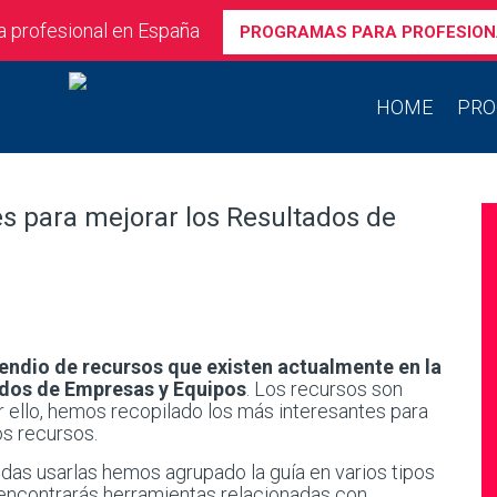
ra profesional en España
PROGRAMAS PARA PROFESION
HOME
PRO
les para mejorar los Resultados de
ndio de recursos que existen actualmente en la
tados de Empresas y Equipos
. Los recursos son
r ello, hemos recopilado los más interesantes para
s recursos​.
das usarlas hemos agrupado la guía en varios tipos
s encontrarás​ herramientas relacionadas con