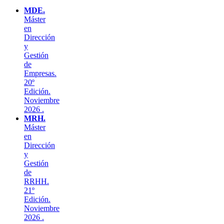
MDE.
Máster
en
Dirección
y
Gestión
de
Empresas.
20º
Edición.
Noviembre
2026 .
MRH.
Máster
en
Dirección
y
Gestión
de
RRHH.
21º
Edición.
Noviembre
2026 .