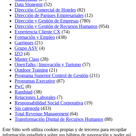
Data Strategist
(52)
Dirección Comercial de Hoteles
(82)
Dirección de Parques Empresariales
(12)
Dirección y Gestión de Empresas
(780)
Dirección y Gestión de Recursos Humanos
(954)
Experiencia Cliente CX
(74)
Formación y Empleo
(438)
Garrigues
(21)
Grupo ASV
(4)
IZO
(4)
Master Class
(28)
OpenTalks | Innovación y Turismo
(57)
Outdoor Training
(21)
Programa Superior Control de Gestión
(211)
Programas Executive
(87)
PwC
(8)
Randstad
(38)
Relaciones Laborales
(7)
Responsabilidad Social Corporativa
(19)
Sin categoría
(433)
Total Revenue Management
(64)
Transformación Digital de Recursos Humanos
(88)
Este Sitio web utiliza cookies propias y de terceros para recopilar
información estadística sobre sus hábitos de navegación y poder así