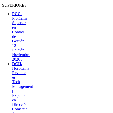
SUPERIORES
PCG.
Programa
Superior
en
Control
de
Gestión.
12ª
Edición.
Noviembre
2026 .
DCH.
Hospitality,
Revenue
&
Tech
Management
|
Experto
en
Dirección
Comercial