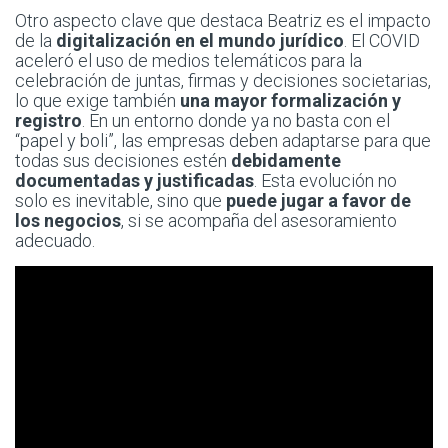
Otro aspecto clave que destaca Beatriz es el impacto
de la
digitalización en el mundo jurídico
. El COVID
aceleró el uso de medios telemáticos para la
celebración de juntas, firmas y decisiones societarias,
lo que exige también
una mayor formalización y
registro
. En un entorno donde ya no basta con el
“papel y boli”, las empresas deben adaptarse para que
todas sus decisiones estén
debidamente
documentadas y justificadas
. Esta evolución no
solo es inevitable, sino que
puede jugar a favor de
los negocios
, si se acompaña del asesoramiento
adecuado.