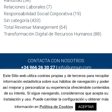
Randstad
(38)
Relaciones Laborales
(7)
Responsabilidad Social Corporativa
(19)
Sin categoría
(433)
Total Revenue Management
(64)
Transformación Digital de Recursos Humanos
(88)
CONTACTA CON NOSOTROS
+34 966 26 30 27 |
info@unniun.com
Este Sitio web utiliza cookies propias y de terceros para recopilar
información estadística sobre sus hábitos de navegación y poder
así mejorar y personalizar su experiencia ofreciéndole contenidos
Home
Programas
Equipo
Noticias
de su interés. Si sigue navegando, consideramos que acepta su
Matrícula
Contacto
instalación y uso. Puede cambiar la configuración u obtener más
información en
Política de Cookies
ACEPTAR
Copyright 2020 UNNIUN by
Mad Media Marketing - Marketing For Real People