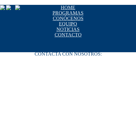
HOME
PROGRAMAS
CONÓCENOS
EQUIPO
NOTICIAS
CONTACTO
CONTACTA CON NOSOTROS:
+34 966 263 027
info@unniun.com