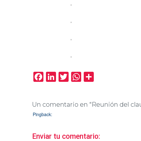
Facebook
LinkedIn
Twitter
WhatsApp
Compartir
Un comentario en “Reunión del clau
Pingback:
Reunión Claustro Alicante 2009 - Grupo de
las OrganizacionesGrupo de Investigación Sistema
Enviar tu comentario: