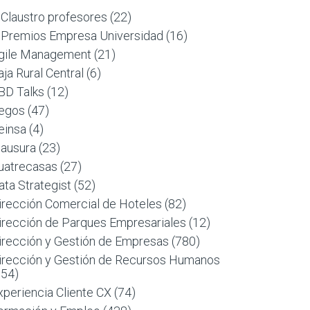
 Claustro profesores
(22)
 Premios Empresa Universidad
(16)
gile Management
(21)
aja Rural Central
(6)
BD Talks
(12)
egos
(47)
einsa
(4)
lausura
(23)
uatrecasas
(27)
ata Strategist
(52)
irección Comercial de Hoteles
(82)
irección de Parques Empresariales
(12)
irección y Gestión de Empresas
(780)
irección y Gestión de Recursos Humanos
954)
xperiencia Cliente CX
(74)