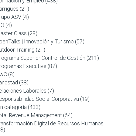
ormación y Empleo
(438)
arrigues
(21)
rupo ASV
(4)
ZO
(4)
aster Class
(28)
penTalks | Innovación y Turismo
(57)
utdoor Training
(21)
rograma Superior Control de Gestión
(211)
rogramas Executive
(87)
wC
(8)
andstad
(38)
elaciones Laborales
(7)
esponsabilidad Social Corporativa
(19)
in categoría
(433)
otal Revenue Management
(64)
ransformación Digital de Recursos Humanos
88)