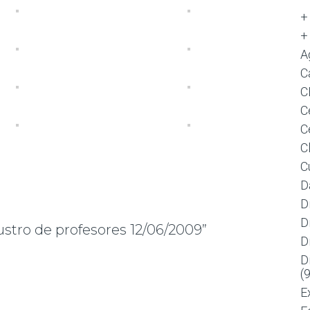
+
+
A
C
C
C
C
C
C
D
D
D
stro de profesores 12/06/2009”
D
 Investigación Sistemas de Información y Recursos Humanos en
D
s de Información y Recursos Humanos en las Organizaciones
(
E